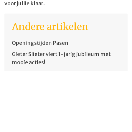
voor jullie klaar.
Andere artikelen
Openingstijden Pasen
Gieter Slieter viert 1-jarig jubileum met
mooie acties!
We zijn er even tussenuit
Whiskyproeverij!
Inchmurrin 12 is de whisky van de maand
oktober!
De beste wensen!