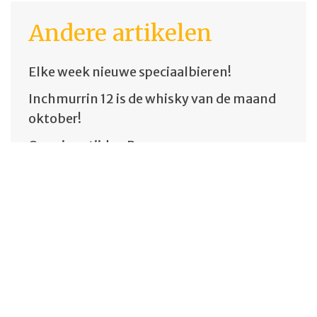
Andere artikelen
Elke week nieuwe speciaalbieren!
Inchmurrin 12 is de whisky van de maand
oktober!
Openingstijden Pasen
Whiskyproeverij 20 april is vol
Gezellige gedistilleerd proeverij!
Whiskyproeverij!